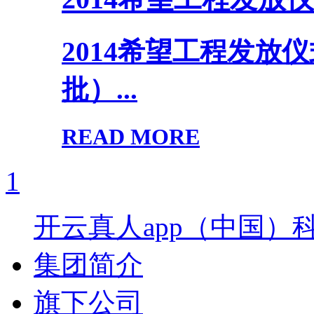
2014希望工程发放
批）...
READ MORE
1
开云真人app（中国）
集团简介
旗下公司