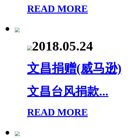
READ MORE
2018.05.24
文昌捐赠(威马逊)
文昌台风捐款...
READ MORE